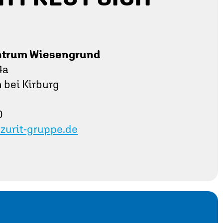
ntrum Wiesengrund
4a
bei Kirburg
0
urit-gruppe.de