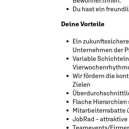
Bewohner:innen.
Du hast ein freundl
Deine Vorteile
Ein zukunftssicher
Unternehmen der P
Variable Schichtein
Vierwochenrhythm
Wir fördern die kon
Zielen
Überdurchschnittlic
Flache Hierarchien 
Mitarbeiterrabatte 
JobRad – attraktive
Teamevents/Firmen