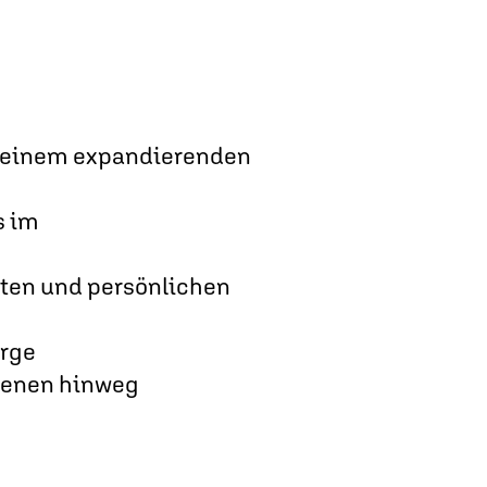
in einem expandierenden
s im
iten und persönlichen
orge
Ebenen hinweg