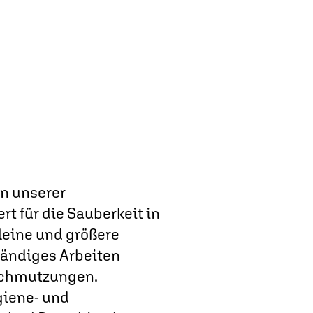
rn unserer
rt für die Sauberkeit in
leine und größere
tändiges Arbeiten
rschmutzungen.
giene- und