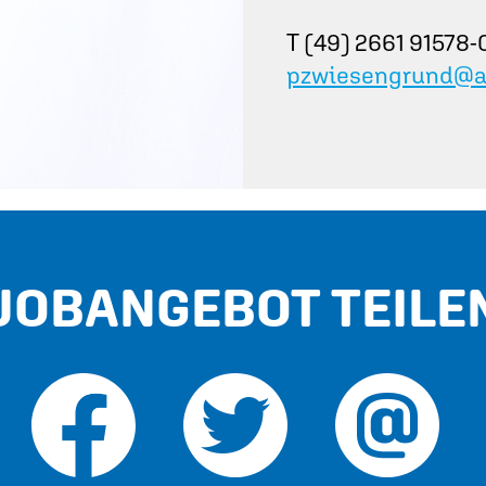
T (49) 2661 91578-
pzwiesengrund@az
JOBANGEBOT TEILE