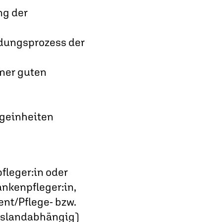
ng der
ldungsprozess der
iner guten
ngeinheiten
pfleger:in oder
ankenpfleger:in,
nt/Pflege- bzw.
deslandabhängig)