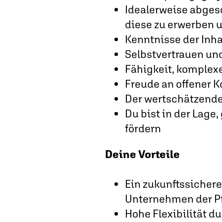
Idealerweise abgesc
diese zu erwerben 
Kenntnisse der Inha
Selbstvertrauen u
Fähigkeit, komplex
Freude an offener
Der wertschätzende
Du bist in der Lage
fördern
Deine Vorteile
Ein zukunftssicher
Unternehmen der P
Hohe Flexibilität du