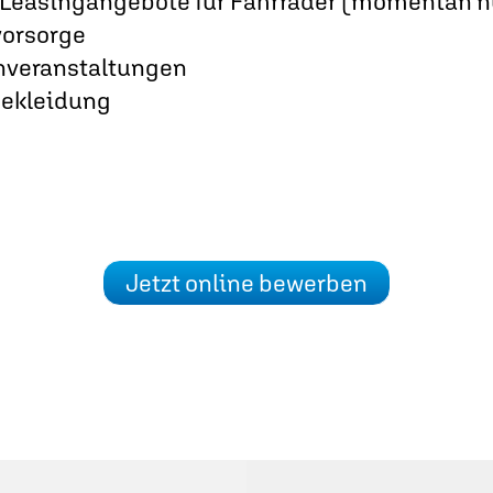
e Leasingangebote für Fahrräder (momentan n
vorsorge
veranstaltungen
bekleidung
Jetzt online bewerben