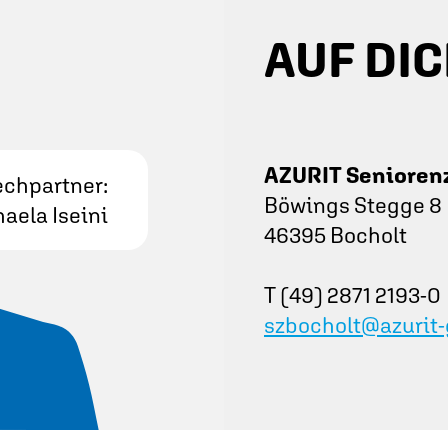
AUF DIC
AZURIT Seniorenz
chpartner:
Böwings Stegge 8
aela Iseini
46395 Bocholt
T (49) 2871 2193-0
szbocholt@azurit