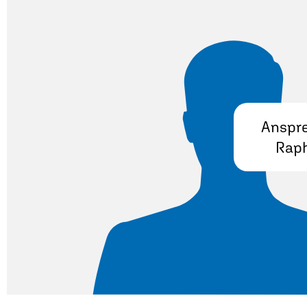
Anspre
Raph