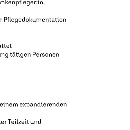
ankenpfleger:in,
er Pflegedokumentation
ttet
uung tätigen Personen
in einem expandierenden
er Teilzeit und