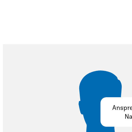
Anspre
Na