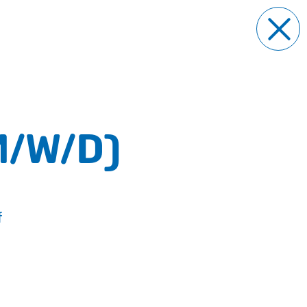
M/W/D)
f