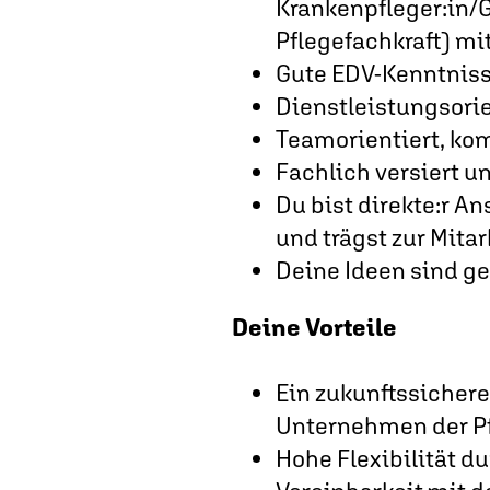
Krankenpfleger:in/G
Pflegefachkraft) m
Gute EDV-Kenntniss
Dienstleistungsori
Teamorientiert, ko
Fachlich versiert 
Du bist direkte:r A
und trägst zur Mita
Deine Ideen sind ge
Deine Vorteile
Ein zukunftssicher
Unternehmen der P
Hohe Flexibilität du