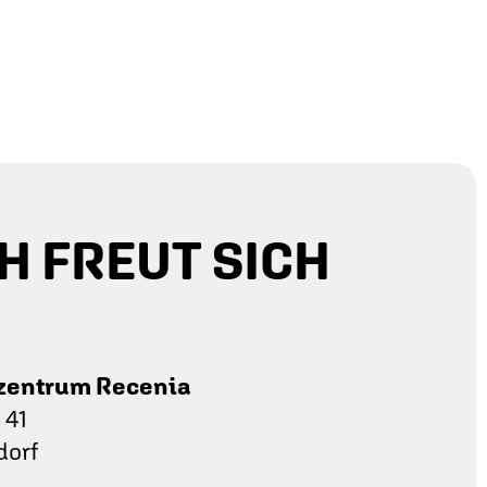
H FREUT SICH
zentrum Recenia
 41
dorf