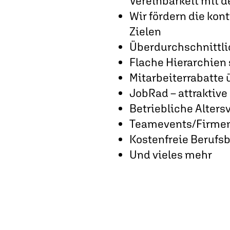
Vereinbarkeit mit d
Wir fördern die kon
Zielen
Überdurchschnittli
Flache Hierarchien 
Mitarbeiterrabatte 
JobRad – attraktiv
Betriebliche Alters
Teamevents/Firmen
Kostenfreie Berufs
Und vieles mehr