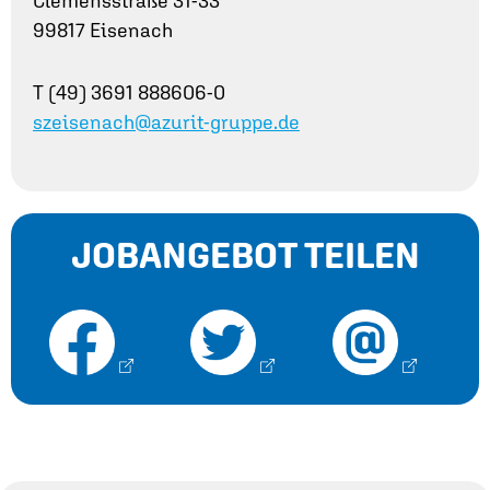
Clemensstraße 31-33
99817 Eisenach
T (49) 3691 888606-0
szeisenach@azurit-gruppe.de
JOBANGEBOT TEILEN