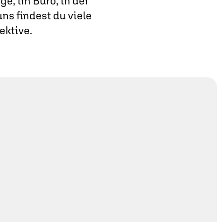
e, im Büro, in der
ns findest du viele
ektive.