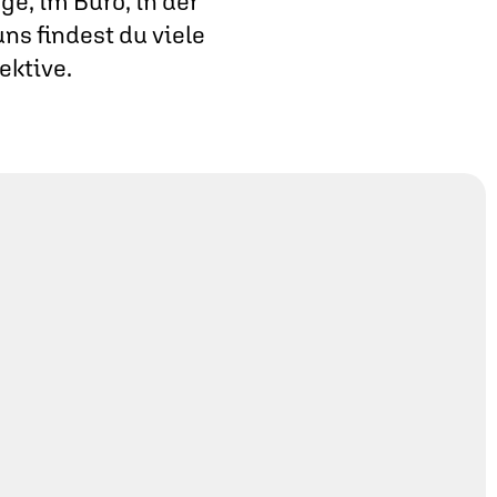
e, im Büro, in der
ns findest du viele
ektive.