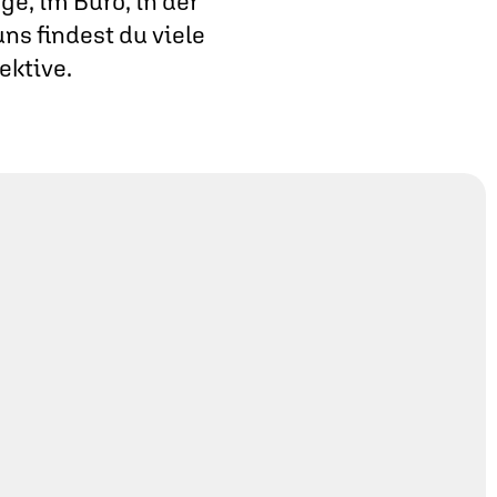
e, im Büro, in der
ns findest du viele
ektive.