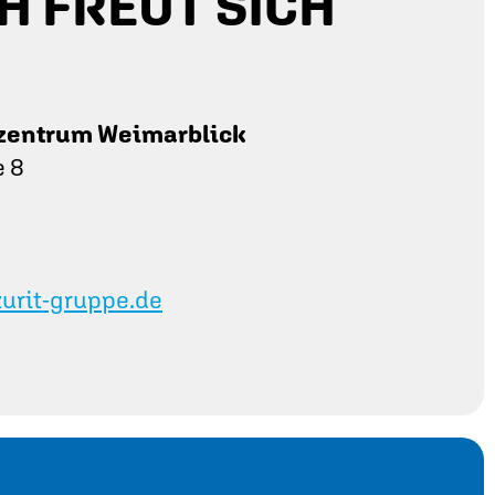
H FREUT SICH
zentrum Weimarblick
e 8
urit-gruppe.de