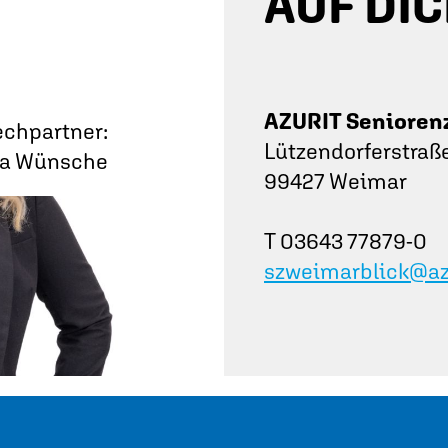
AUF DIC
AZURIT Senioren
chpartner:
Lützendorferstraß
ia Wünsche
99427 Weimar
T 03643 77879-0
szweimarblick@az