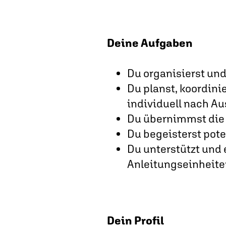
Deine Aufgaben
Du organisierst und
Du planst, koordini
individuell nach A
Du übernimmst die 
Du begeisterst pote
Du unterstützt und
Anleitungseinheit
Dein Profil