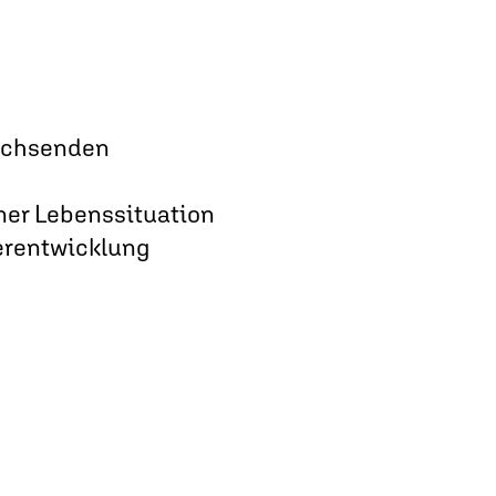
wachsenden
iner Lebenssituation
terentwicklung