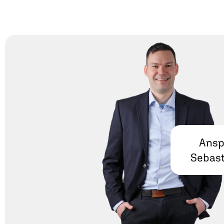
Ansp
Sebas