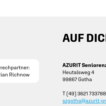
AUF DIC
AZURIT Senioren
rechpartner:
Heutalsweg 4
tian Richnow
99867 Gotha
T (49) 3621 73378
szgotha@azurit-g