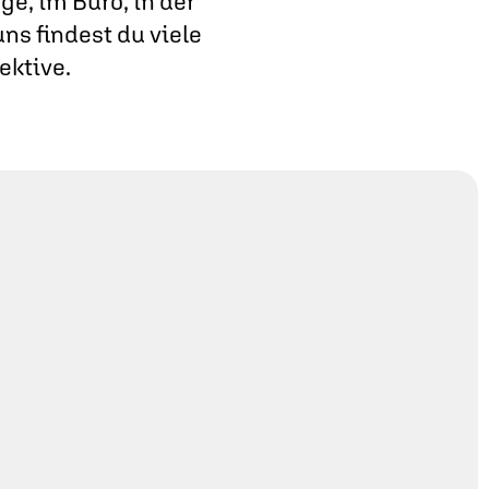
e, im Büro, in der
ns findest du viele
ektive.