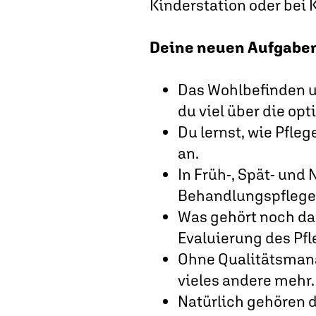
Kinderstation oder bei 
Deine neuen Aufgabe
Das Wohlbefinden u
du viel über die opt
Du lernst, wie Pfle
an.
In Früh-, Spät- und
Behandlungspflege
Was gehört noch da
Evaluierung des Pf
Ohne Qualitäts­man
vieles andere mehr.
Natürlich gehören 