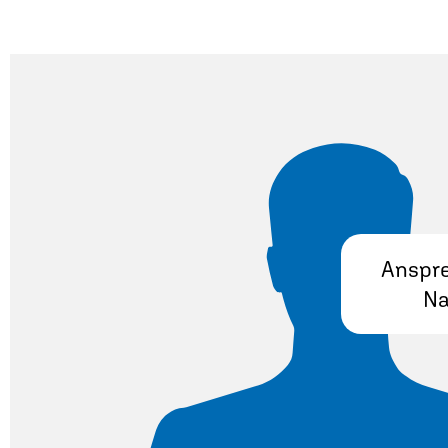
Anspre
Na