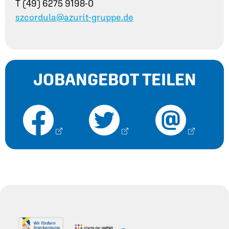
T (49) 6275 9198-0
szcordula@azurit-gruppe.de
JOBANGEBOT TEILEN