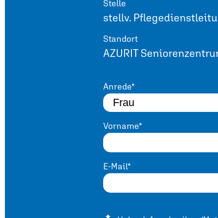
Stelle
stellv. Pflegedienstleit
Standort
AZURIT Seniorenzentru
Anrede*
Vorname*
E-Mail*